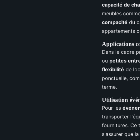
capacité de ch
meubles comme d
compacité
du ca
appartements ou 
Applications c
Dans le cadre pr
ou
petites entr
flexibilité
de loc
ponctuelle, com
terme.
Utilisation évé
Pour les
événe
transporter l'éq
fournitures. Ce 
s'assurer que l