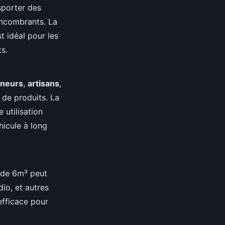
sporter des
encombrants. La
t idéal pour les
s.
eneurs
,
artisans
,
 de produits. La
 utilisation
hicule à long
n de 6m³ peut
io, et autres
efficace pour