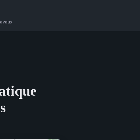
ravaux
ratique
s