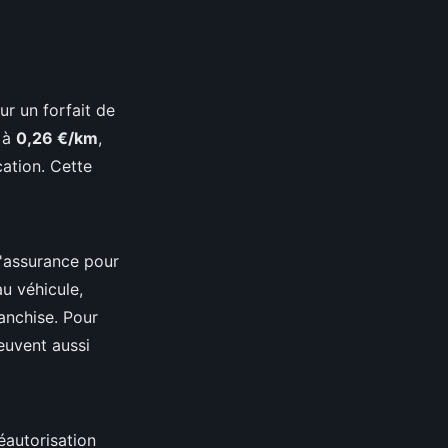
r un forfait de
 à
0,26 €/km
,
ation. Cette
 d'assurance pour
u véhicule,
ranchise. Pour
peuvent aussi
éautorisation