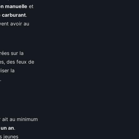
on manuelle
et
 carburant
.
vent avoir au
ées sur la
tes, des feux de
iser la
.
r ait au minimum
s
un an
.
es jeunes