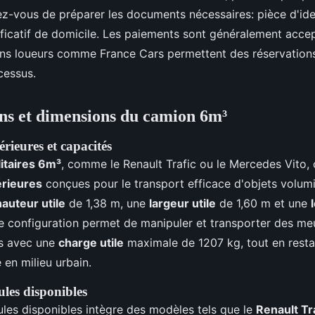
ez-vous de préparer les documents nécessaires: pièce d'ide
tificatif de domicile. Les paiements sont généralement acce
ins loueurs comme France Cars permettent des réservations
ocessus.
ons et dimensions du camion 6m³
rieures et capacités
litaires 6m³
, comme le Renault Trafic ou le Mercedes Vito, 
érieures
conçues pour le transport efficace d'objets volumi
hauteur utile
de 1,38 m, une
largeur utile
de 1,60 m et une
e configuration permet de manipuler et transporter des me
s avec une
charge utile
maximale de 1207 kg, tout en resta
 en milieu urbain.
ules disponibles
ules disponibles intègre des modèles tels que le
Renault Tr