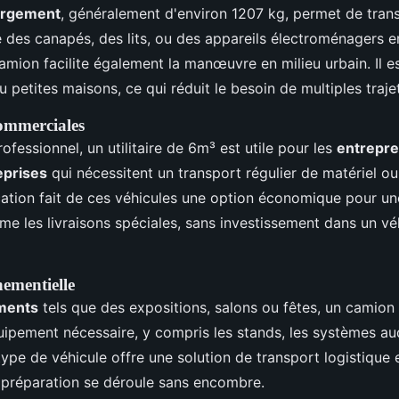
argement
, généralement d'environ 1207 kg, permet de tran
es canapés, des lits, ou des appareils électroménagers 
mion facilite également la manœuvre en milieu urbain. Il es
petites maisons, ce qui réduit le besoin de multiples trajet
ommerciales
ofessionnel, un utilitaire de 6m³ est utile pour les
entrepr
eprises
qui nécessitent un transport régulier de matériel ou
ation fait de ces véhicules une option économique pour une
me les livraisons spéciales, sans investissement dans un vé
nementielle
ments
tels que des expositions, salons ou fêtes, un camio
uipement nécessaire, y compris les stands, les systèmes aud
type de véhicule offre une solution de transport logistique 
a préparation se déroule sans encombre.