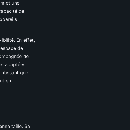
 m et une
capacité de
ppareils
ibilité. En effet,
n espace de
ccompagnée de
ces adaptées
antissant que
ut en
nne taille. Sa