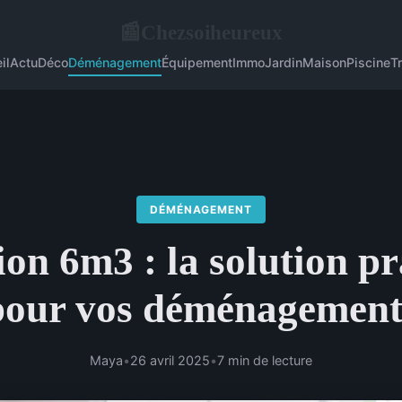
Chezsoiheureux
📰
il
Actu
Déco
Déménagement
Équipement
Immo
Jardin
Maison
Piscine
T
DÉMÉNAGEMENT
on 6m3 : la solution p
pour vos déménagement
Maya
•
26 avril 2025
•
7 min de lecture