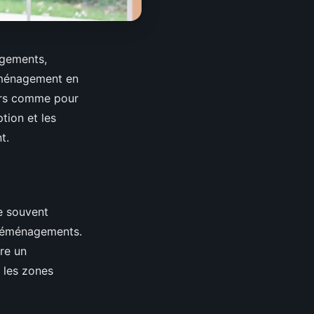
agements,
déménagement en
iers comme pour
tion et les
t.
e souvent
 déménagements.
fre un
 les zones