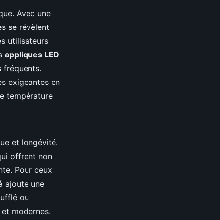
ique. Avec une
es se révèlent
s utilisateurs
es
appliques LED
 fréquents.
res exigeantes en
une température
que et longévité.
qui offrent non
nte. Pour ceux
é
ajoute une
ufflé ou
s et modernes.