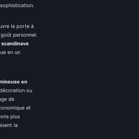
sophistication.
ouvre la porte à
 goût personnel.
e scandinave
que en un
umineuse en
 décoration ou
sage de
économique et
ions plus
isent la