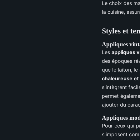
Le choix des ma
la cuisine, assu
Styles et te
Appliques vint
Les
appliques v
des époques révo
que le laiton, le
chaleureuse et 
s'intègrent faci
permet égalemen
ajouter du carac
Appliques mod
Pour ceux qui p
s'imposent comm