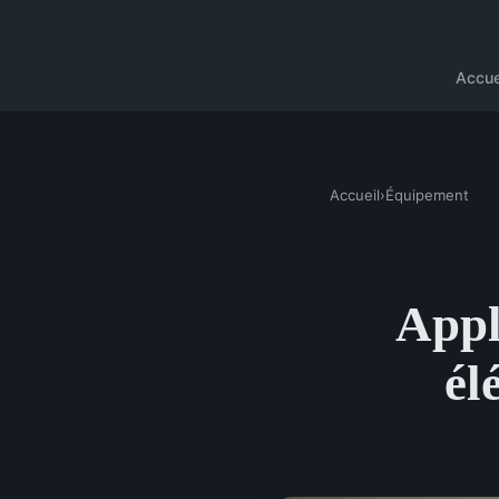
Accue
Accueil
›
Équipement
Appl
él