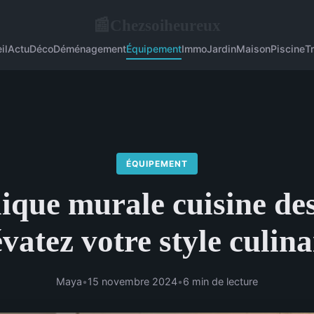
Chezsoiheureux
📰
il
Actu
Déco
Déménagement
Équipement
Immo
Jardin
Maison
Piscine
T
ÉQUIPEMENT
ique murale cuisine des
évatez votre style culina
Maya
•
15 novembre 2024
•
6 min de lecture