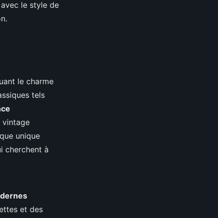
avec le style de
on.
uant le charme
assiques tels
nce
s vintage
ique unique
i cherchent à
odernes
ettes et des