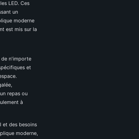
les LED. Ces
ssant un
plique moderne
nt est mis sur la
 de n'importe
spécifiques et
'espace.
galée,
 un repas ou
eulement à
l et des besoins
pplique moderne,