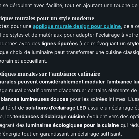
s se déroulent avec facilité, tout en ajoutant une touche de 
iques murales pour un style moderne
ptez pour une
applique murale design pour cuisine
, cela 
l de styles et de matériaux pour adapter l'éclairage à votre
odernes avec des
lignes épurées
à ceux évoquant un
styl
aque choix de luminaire peut transformer une cuisine classi
rain et accueillant.
liques murales sur l'ambiance culinaire
murales peuvent considérablement moduler l'ambiance l
irage mural créatif permet d'accentuer certains éléments de
biances lumineuses douces
pour les soirées intimes. L'u
alité et de
solutions d'éclairage LED
assure un éclairage 
e, les
tendances d'éclairage cuisine
évoluent vers des opt
tégrant des
luminaires écologiques pour la cuisine
qui rédu
énergie tout en garantissant un éclairage suffisant.