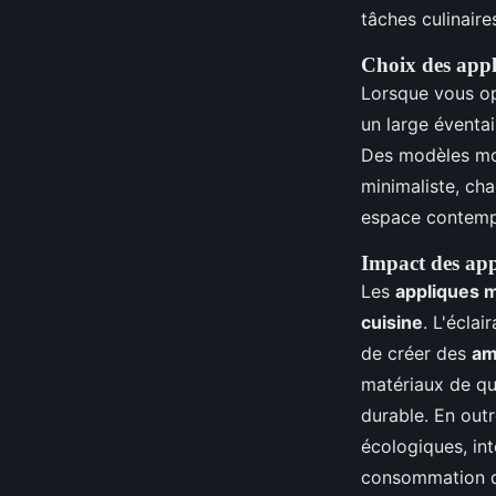
tâches culinaire
Choix des appl
Lorsque vous o
un large éventai
Des modèles m
minimaliste, ch
espace contempo
Impact des app
Les
appliques 
cuisine
. L'écla
de créer des
am
matériaux de qu
durable. En outr
écologiques, in
consommation d'