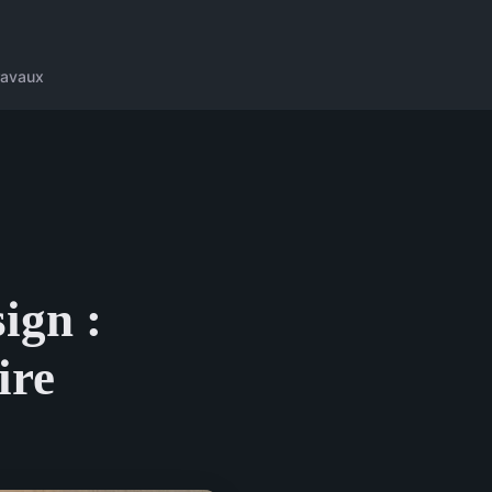
ravaux
ign :
ire