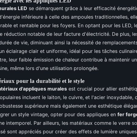
rgie avec les appliques LED
murales LED
se démarquent grâce à leur efficacité énergét
nergie inférieure à celle des ampoules traditionnelles, ell
rable et rentable pour les foyers. En optant pour les LED, le
e réduction notable de leur facture d'électricité. De plus, l
durée de vie, diminuant ainsi la nécessité de remplacements
un éclairage clair et uniforme, idéal pour les tâches culinai
tre, leur faible émission de chaleur contribue à maintenir 
ine, même lors d'une utilisation prolongée.
iaux pour la durabilité et le style
tériaux d'appliques murales
est crucial pour allier esthéti
pulaires incluent le laiton, le cuivre, et l'acier inoxydable, 
obustesse supérieure mais également une esthétique éléga
égrer un style vintage, opter pour des appliques en
fer forg
e intemporel. Par ailleurs, les matériaux comme le verre so
ssé sont appréciés pour créer des effets de lumière unique