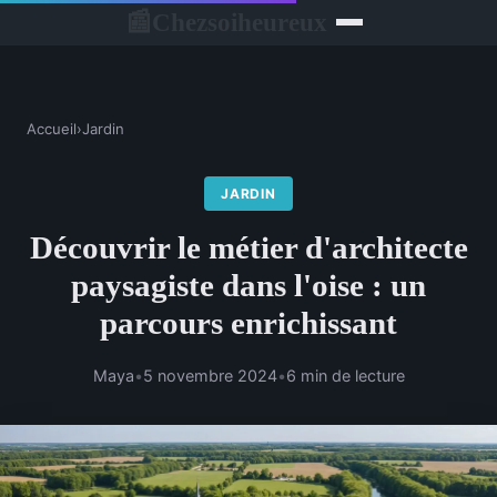
Chezsoiheureux
📰
Accueil
›
Jardin
JARDIN
Découvrir le métier d'architecte
paysagiste dans l'oise : un
parcours enrichissant
Maya
•
5 novembre 2024
•
6 min de lecture