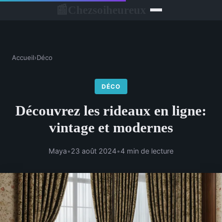
Chezsoiheureux
📰
Accueil
›
Déco
DÉCO
Découvrez les rideaux en ligne:
vintage et modernes
Maya
•
23 août 2024
•
4 min de lecture