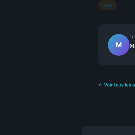
Déco
EC
M
M
← Voir tous les 