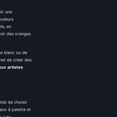
nir une
ouleurs
le, en
nir des oranges
de blanc ou de
rmet de créer des
our artistes
ntiel de choisir
eaux à palette et
s. Les