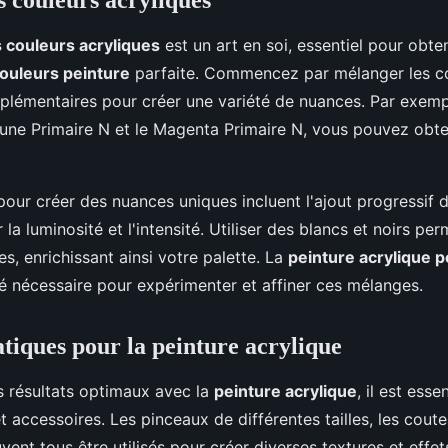
 couleurs acryliques
 couleurs acryliques
est un art en soi, essentiel pour obte
ouleurs peinture
parfaite. Commencez par mélanger les c
pplémentaires pour créer une variété de nuances. Par exemp
une Primaire N et le Magenta Primaire N, vous pouvez obte
pour créer des nuances uniques incluent l'ajout progressif 
r la luminosité et l'intensité. Utiliser des blancs et noirs pe
les, enrichissant ainsi votre palette. La
peinture acrylique p
lité nécessaire pour expérimenter et affiner ces mélanges.
atiques pour la peinture acrylique
s résultats optimaux avec la
peinture acrylique
, il est esse
et accessoires. Les pinceaux de différentes tailles, les cout
ent tous être utilisés pour créer diverses textures et effet