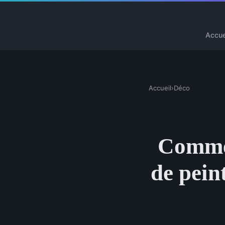
Accue
Accueil
›
Déco
Commen
de pein