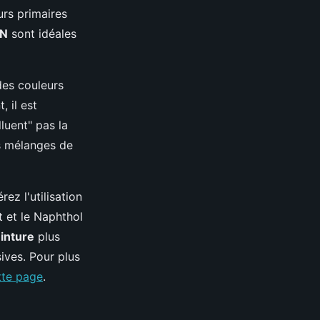
urs primaires
 N
sont idéales
 des couleurs
 il est
luent" pas la
es mélanges de
rez l'utilisation
t et le Naphthol
einture
plus
ives. Pour plus
tte page
.