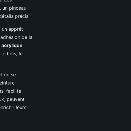
, un pinceau
étails précis.
r un apprêt
 adhésion de la
 acrylique
e bois, le
et de se
einture
, facilite
ux, peuvent
richir leurs