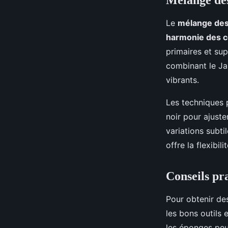
Mélange des
Le
mélange des
harmonie des c
primaires et su
combinant le Ja
vibrants.
Les techniques 
noir pour ajuste
variations subti
offre la flexibi
Conseils pr
Pour obtenir de
les bons outils 
les éponges peuv