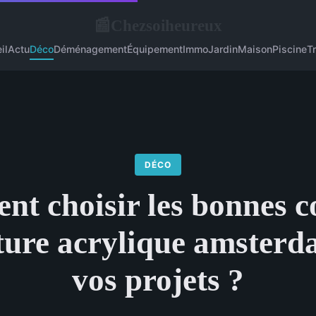
Chezsoiheureux
📰
il
Actu
Déco
Déménagement
Équipement
Immo
Jardin
Maison
Piscine
T
DÉCO
t choisir les bonnes c
ture acrylique amster
vos projets ?