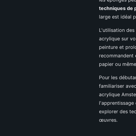
techniques de 
large est idéal 
L'utilisation de
acrylique sur v
peinture et pro
recommandent ég
papier ou même 
Pour les débutan
familiariser ave
acrylique Amster
l'apprentissage
explorer des te
œuvres.