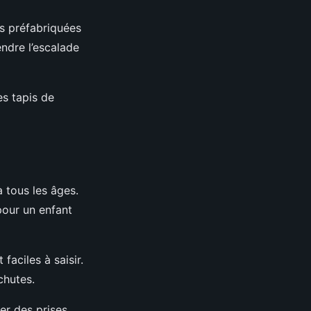
ses préfabriquées
endre l’escalade
es tapis de
 tous les âges.
our un enfant
faciles à saisir.
chutes.
er des prises