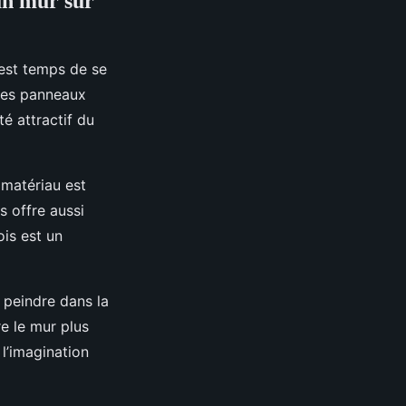
un mur sûr
l est temps de se
 des panneaux
té attractif du
 matériau est
s offre aussi
ois est un
 peindre dans la
e le mur plus
 l’imagination