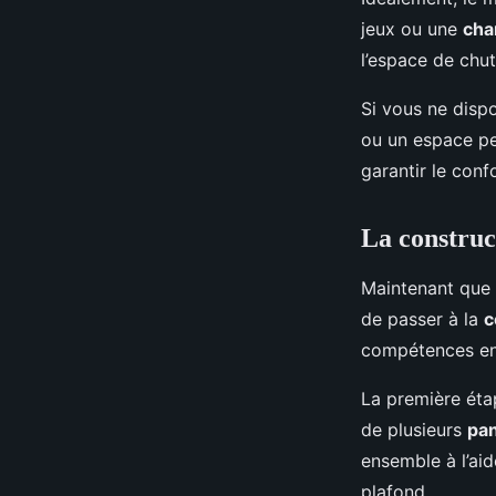
jeux ou une
cha
l’espace de chut
Si vous ne disp
ou un espace peu
garantir le conf
La construc
Maintenant que v
de passer à la
c
compétences en 
La première éta
de plusieurs
pa
ensemble à l’aide
plafond.