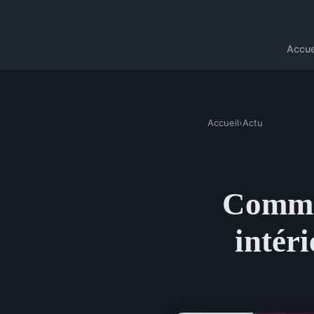
Accue
Accueil
›
Actu
Commen
intéri