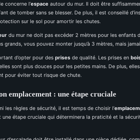
e concerne l’
espace
autour du mur. Il doit être suffisamm
fant de tomber sans se blesser. De plus, il est conseillé d’ins
tection sur le sol pour amortir les chutes.
eur
du mur ne doit pas excéder 2 mètres pour les enfants 
lus grands, vous pouvez monter jusqu’à 3 mètres, mais jamai
portant d’opter pour des
prises
de qualité. Les prises en
boi
elles sont plus douces pour les petites mains. De plus, elles
t pour éviter tout risque de chute.
bon emplacement : une étape cruciale
i les règles de sécurité, il est temps de choisir l’
emplacem
t une étape cruciale qui déterminera la praticité et la sécuri
ur d’escalade doit être installé dans une pièce dédiée, co