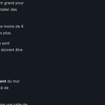
ent grand pour
taller des
de moins de 6
s plus.
s
sont
 doivent être
ent
du mur
té de
mme une salle de