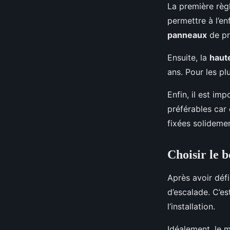
La première règl
permettre à l’en
panneaux
de pro
Ensuite, la
haut
ans. Pour les p
Enfin, il est im
préférables car 
fixées solidemen
Choisir le 
Après avoir défin
d’escalade. C’es
l’installation.
Idéalement, le m