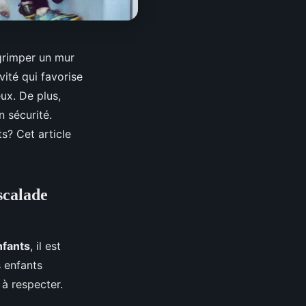
 grimper un mur
vité qui favorise
ux. De plus,
n sécurité.
s? Cet article
scalade
nfants
, il est
s enfants
 à respecter.