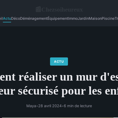
Chezsoiheureux
📰
il
Actu
Déco
Déménagement
Équipement
Immo
Jardin
Maison
Piscine
T
ACTU
t réaliser un mur d'e
eur sécurisé pour les e
Maya
•
28 avril 2024
•
6 min de lecture