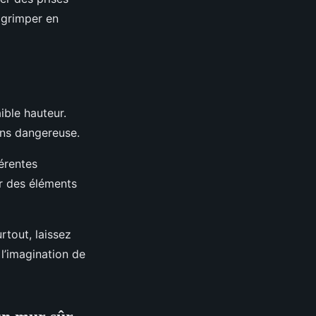
 grimper en
ible hauteur.
oins dangereuse.
érentes
r des éléments
rtout, laissez
 l’imagination de