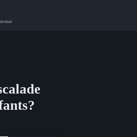
ravaux
scalade
nfants?