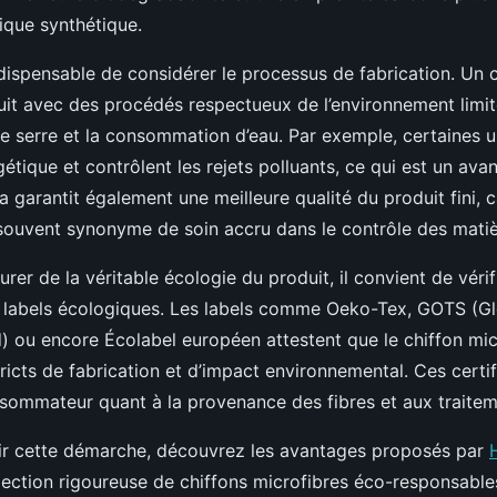
ique synthétique.
indispensable de considérer le processus de fabrication. Un 
uit avec des procédés respectueux de l’environnement limit
de serre et la consommation d’eau. Par exemple, certaines u
ergétique et contrôlent les rejets polluants, ce qui est un av
a garantit également une meilleure qualité du produit fini, 
souvent synonyme de soin accru dans le contrôle des matiè
urer de la véritable écologie du produit, il convient de vérif
et labels écologiques. Les labels comme Oeko-Tex, GOTS (G
d) ou encore Écolabel européen attestent que le chiffon mi
tricts de fabrication et d’impact environnemental. Ces certif
nsommateur quant à la provenance des fibres et aux traitem
ir cette démarche, découvrez les avantages proposés par
élection rigoureuse de chiffons microfibres éco-responsabl