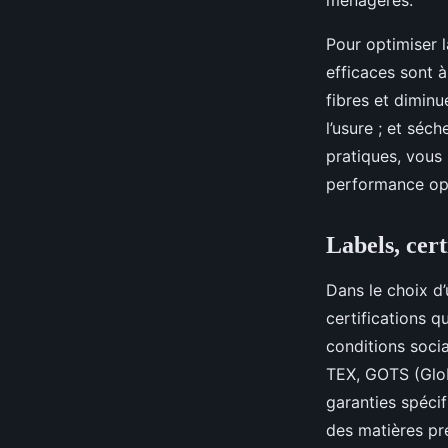
ménagères.
Pour optimiser l
efficaces sont à 
fibres et diminu
l’usure ; et séc
pratiques, vous
performance op
Labels, cert
Dans le choix d’
certifications q
conditions socia
TEX, GOTS (Globa
garanties spéci
des matières pre