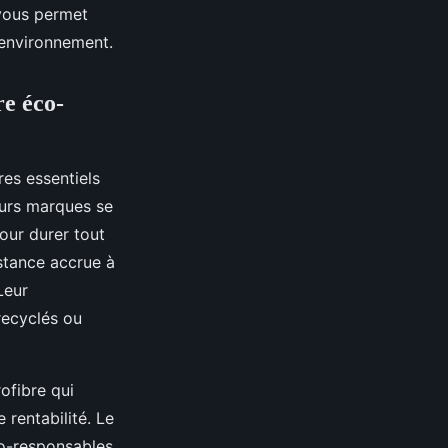
 vous permet
’environnement.
re éco-
res essentiels
eurs marques se
our durer tout
istance accrue à
Leur
recyclés ou
rofibre qui
rentabilité. Le
co-responsables