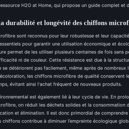
 ressource H2O at Home, qui propose un guide complet et dé
a durabilité et longévité des chiffons micro
rofibre sont reconnus pour leur robustesse et leur capacité
essentiels pour garantir une utilisation économique et écol
sure permet de les utiliser plusieurs centaines de fois sans p
efficacité ni de couleur. Cette résistance est due à la struct
ne se détériorent pas facilement, même après de nombreux 
coloration, les chiffons microfibre de qualité conservent l
ps, évitant ainsi l'achat fréquent de nouveaux produits.
ronnemental est également lié à leur cycle de vie. En prol
crofibre, on réduit les déchets solides et la consommation 
rication et élimination. Il est donc primordial de comprendre
s chiffons contribue à diminuer l’empreinte écologique glo