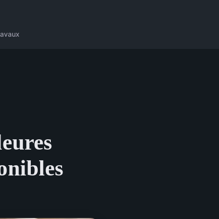
ravaux
leures
onibles