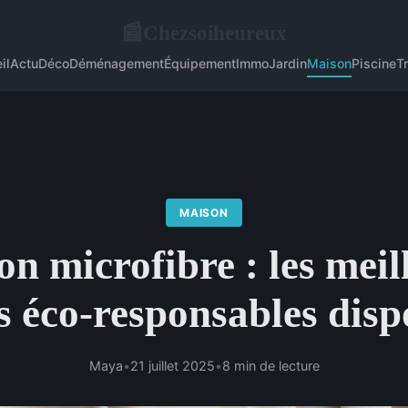
Chezsoiheureux
📰
il
Actu
Déco
Déménagement
Équipement
Immo
Jardin
Maison
Piscine
T
MAISON
on microfibre : les meil
s éco-responsables disp
Maya
•
21 juillet 2025
•
8 min de lecture