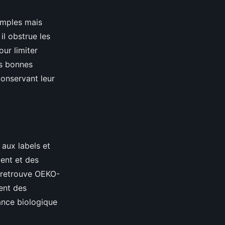
simples mais
 il obstrue les
our limiter
ces bonnes
conservant leur
 aux labels et
ment et des
n retrouve OEKO-
ent des
ance biologique