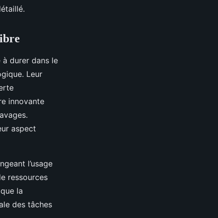
taillé.
fibre
 à durer dans le
ogique. Leur
erte
ure innovante
lavages.
eur aspect
ongeant l’usage
de ressources
 que la
bale des tâches