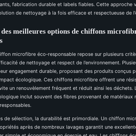
ants, fabrication durable et labels fiables. Cette approche
lution de nettoyage à la fois efficace et respectueuse de l
des meilleures options de chiffons microfib
s
iffon microfibre éco-responsable repose sur plusieurs critè
fficacité de nettoyage et respect de l’environnement. Plusi
 leur engagement durable, proposant des produits conçus p
impact écologique. Ces chiffons microfibre offrent une rés
évite un renouvèlement fréquent et réduit ainsi les déchets. 
logique inclut souvent des fibres provenant de matériaux 
s responsables.
es de sélection, la durabilité est primordiale. Un chiffon mic
opriétés après de nombreux lavages garantit une excellente 
ter simple et économique en énergie et eau. Les chiffons é