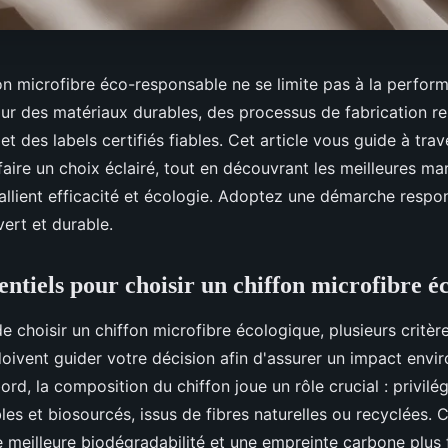
on microfibre éco-responsable ne se limite pas à la performa
our des matériaux durables, des processus de fabrication r
et des labels certifiés fiables. Cet article vous guide à trav
faire un choix éclairé, tout en découvrant les meilleures ma
 allient efficacité et écologie. Adoptez une démarche respo
ert et durable.
entiels pour choisir un chiffon microfibre é
 de choisir un chiffon microfibre écologique, plusieurs critèr
ivent guider votre décision afin d'assurer un impact envi
bord, la composition du chiffon joue un rôle crucial : privilé
es et biosourcés, issus de fibres naturelles ou recyclées. 
 meilleure biodégradabilité et une empreinte carbone plus 