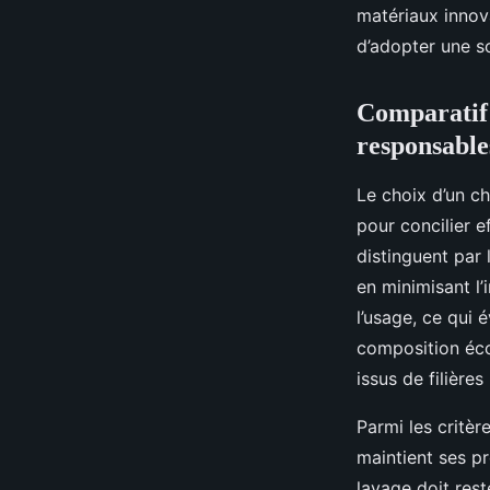
matériaux innov
d’adopter une so
Comparatif 
responsable
Le choix d’un ch
pour concilier e
distinguent par
en minimisant l’
l’usage, ce qui 
composition éco
issus de filière
Parmi les critèr
maintient ses pr
lavage doit res