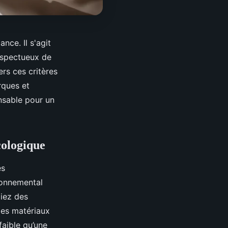
nce. Il s'agit
espectueux de
ers ces critères
rques et
nsable pour un
cologique
es
ronnemental
giez des
Ces matériaux
faible qu’une