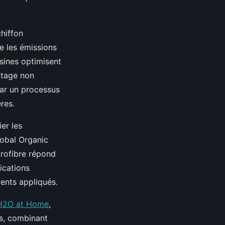
chiffon
e les émissions
sines optimisent
antage non
car un processus
res.
ier les
lobal Organic
crofibre répond
ications
ents appliqués.
H2O at Home
,
es, combinant