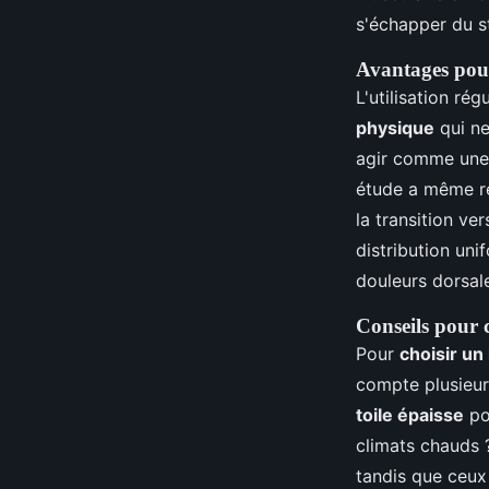
s'échapper du st
Avantages pour
L'utilisation r
physique
qui ne
agir comme une b
étude a même ré
la transition v
distribution uni
douleurs dorsal
Conseils pour 
Pour
choisir u
compte plusieur
toile épaisse
pou
climats chauds
tandis que ceu