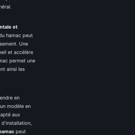
néral.
ntale et
 du hamac peut
issement. Une
eil et accélère
hamac permet une
nt ainsi les
rendre en
s un modèle en
apté aux
 d'installation,
 hamac
peut