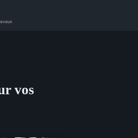
ravaux
ur vos