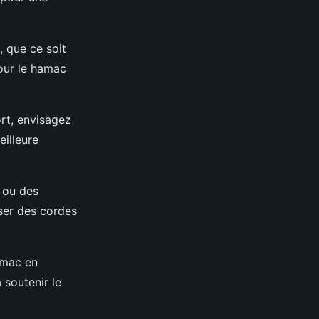
l, que ce soit
pour le hamac
rt, envisagez
eilleure
s ou des
iser des cordes
hamac en
 soutenir le