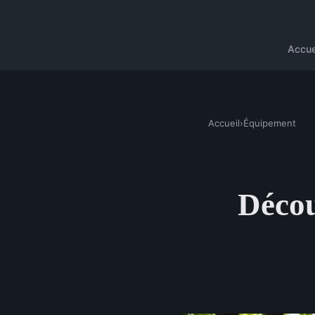
Accue
Accueil
›
Équipement
Décou