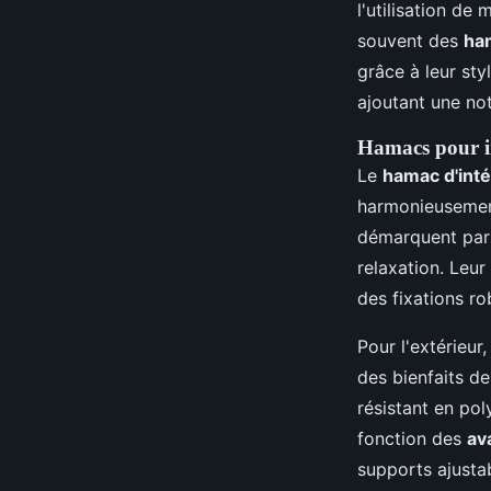
l'utilisation d
souvent des
ha
grâce à leur sty
ajoutant une no
Hamacs pour in
Le
hamac d'inté
harmonieusemen
démarquent par 
relaxation. Leur 
des fixations ro
Pour l'extérieur,
des bienfaits de
résistant en po
fonction des
av
supports ajusta