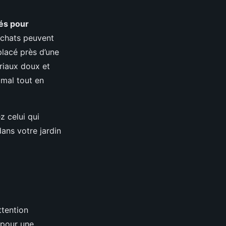
és pour
 chats peuvent
placé près d’une
riaux doux et
imal tout en
z celui qui
ans votre jardin
ttention
e pour une