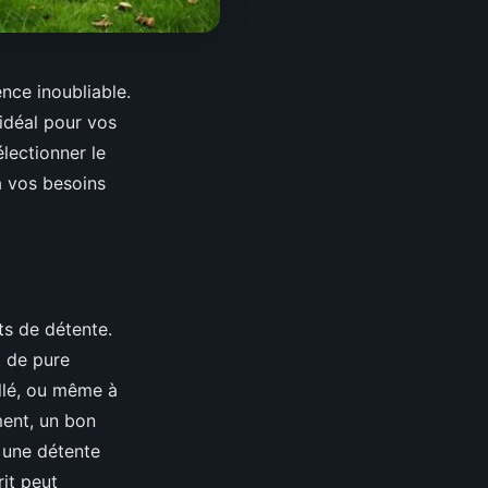
nce inoubliable.
idéal pour vos
lectionner le
à vos besoins
ts de détente.
 de pure
illé, ou même à
ent, un bon
 une détente
rit peut