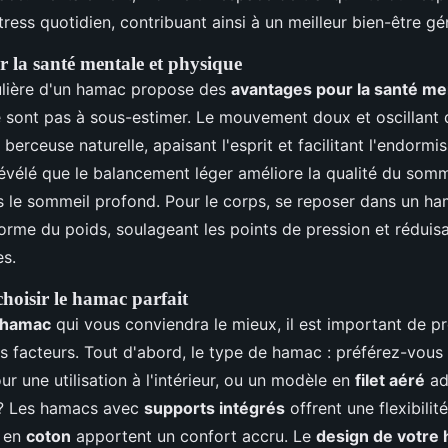
ress quotidien, contribuant ainsi à un meilleur bien-être gé
 la santé mentale et physique
égulière d'un hamac propose des
avantages pour la santé me
 sont pas à sous-estimer. Le mouvement doux et oscillant
erceuse naturelle, apaisant l'esprit et facilitant l'endorm
vélé que le balancement léger améliore la qualité du somm
ers le sommeil profond. Pour le corps, se reposer dans un 
forme du poids, soulageant les points de pression et réduisa
es.
choisir le hamac parfait
n hamac
qui vous conviendra le mieux, il est important de p
s facteurs. Tout d'abord, le type de hamac : préférez-vou
r une utilisation à l'intérieur, ou un modèle en
filet aéré
ad
 ? Les hamacs avec
supports intégrés
offrent une flexibilité
x en
coton
apportent un confort accru. Le
design de votre