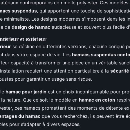
e matériaux contemporains comme le polyester. Ces modèles 
macs suspendus
, qui apportent une touche de sophisticati
le minimaliste. Les designs modernes s'imposent dans les in
te de
design de hamac
audacieuse et souvent plus facile d'
térieur et extérieur
rieur
se décline en différentes versions, chacune conçue po
t dans votre espace de vie. Les
hamacs suspendus confo
leur capacité à transformer une pièce en un véritable sanc
installation requiert une attention particulière à la
sécurit
bustes pour garantir un usage sans risque.
 le
hamac pour jardin
est un choix incontournable pour profi
 la nature. Que ce soit le modèle en
hamac en coton
respir
lyester, ces hamacs promettent des moments de détente ex
antages du hamac
que vous recherchez, ils peuvent être é
bles pour s’adapter à divers espaces.