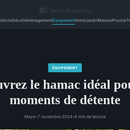
Chezsoiheureux
📰
il
Actu
Déco
Déménagement
Équipement
Immo
Jardin
Maison
Piscine
T
ÉQUIPEMENT
vrez le hamac idéal po
moments de détente
Maya
•
7 novembre 2024
•
6 min de lecture